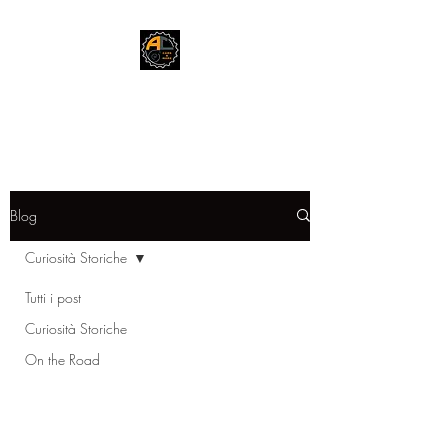
Andrea Cars & More
Blog
Curiosità Storiche
Tutti i post
Curiosità Storiche
On the Road