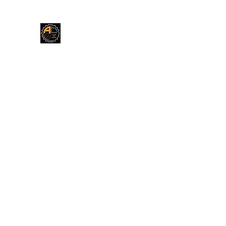
Andrea Cars & More
Home
Blog
Forum
Negozio
Contatti