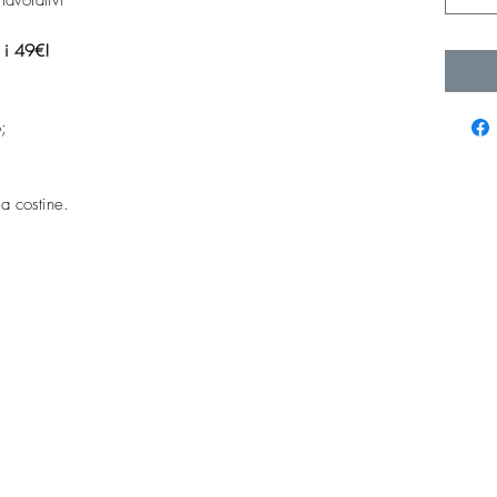
a i 49€!
;
 a costine.