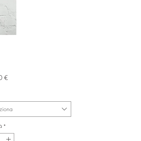
Prezzo
0 €
ziona
à
*