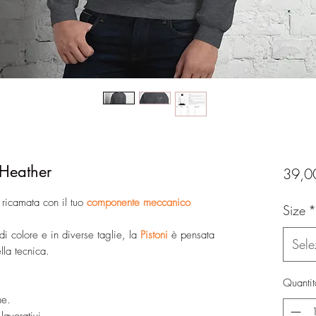
 Heather
39,0
 ricamata con il tuo
componente meccanico
Size
*
di colore e in diverse taglie, la
Pistoni
è pensata
Sele
lla tecnica.
Quantit
ne.
lavorativi