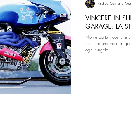
Andrea Cars and Mor
VINCERE IN SU
GARAGE: LA ST
Non è da tutti costruire
costruire una moto in ga
ogni singolo...