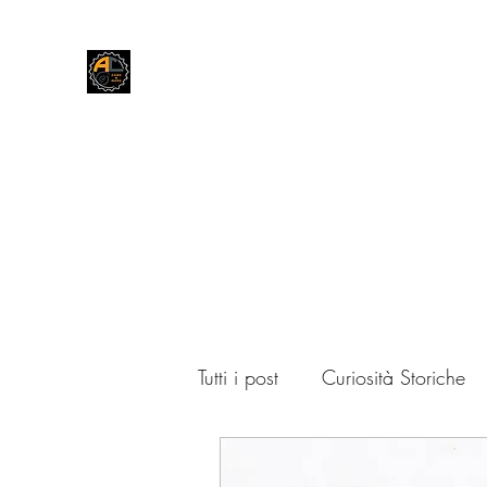
Andrea Cars & More
Home
Blog
Forum
Negozio
Contatti
Tutti i post
Curiosità Storiche