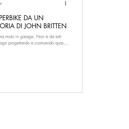
e
PERBIKE DA UN
ORIA DI JOHN BRITTEN
 una moto in garage. Non è da tutti
rage progettando e costruendo quasi