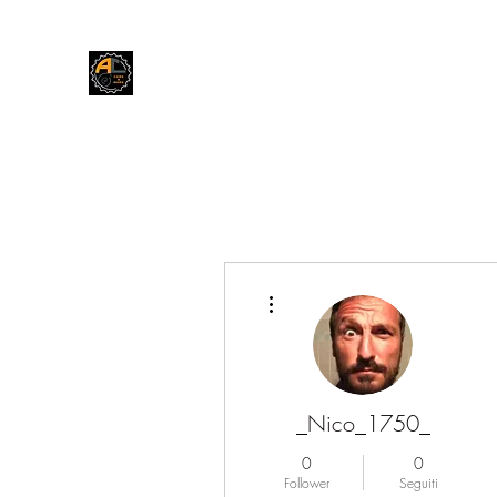
Andrea Cars & More
Home
Blog
Forum
Negozio
Contatti
Altre azioni
_Nico_1750_
0
0
Follower
Seguiti