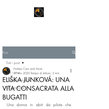
Andrea Cars & More
Post
Tutti i post
Andrea Cars and More
Tutti i post
17 nov 2020
Tempo di lettura: 2 min
ELIŠKA JUNKOVÁ: UNA
Curiosità Storiche
VITA CONSACRATA ALLA
On the Road
BUGATTI
Una donna in abiti da pilota che 