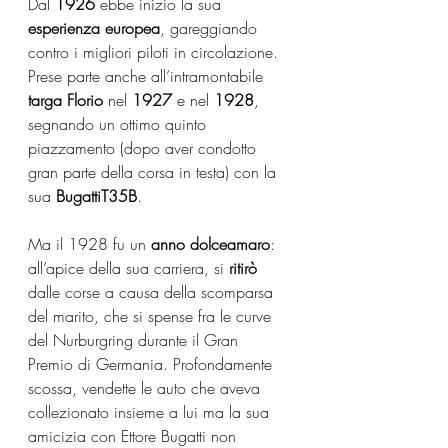
Dal 
1926
 ebbe inizio la sua 
esperienza europea
, gareggiando 
contro i migliori piloti in circolazione. 
Prese parte anche all’intramontabile 
targa Florio
 nel 
1927
 e nel 
1928
, 
segnando un ottimo quinto 
piazzamento (dopo aver condotto 
gran parte della corsa in testa) con la 
sua 
BugattiT35B
.
Ma il 1928 fu un 
anno dolceamaro
: 
all’apice della sua carriera, si 
ritirò
dalle corse a causa della scomparsa 
del marito, che si spense fra le curve 
del Nurburgring durante il Gran 
Premio di Germania. Profondamente 
scossa, vendette le auto che aveva 
collezionato insieme a lui ma la sua 
amicizia con Ettore Bugatti non 