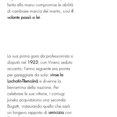
ferita alla mano compromise le abilità 
di cambiare marcia del marito, così 
il 
volante passò a lei
. 
La sua prima gara da professionista si 
disputò nel 
1923
, con Vinenc seduto 
accanto; l’anno seguente era pronta 
per gareggiare da sola: 
vinse la 
Lochotín
-Třemošná
 e divenne la 
beniamina della nazione. Per 
celebrare le sue vittorie, i coniugi 
Juneks acquistarono una seconda 
Bugatti, instaurando quello che sarà 
un longevo rapporto di 
amicizia
 con 