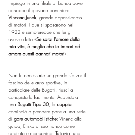
impiego in una filiale di banca dove 
conobbe il giovane banchiere 
Vincenc Junek
, grande appassionato 
di motori. I due si sposarono nel 
1922 e sembrerebbe che lei gli 
avesse detto «
Se sarai l’amore della 
mia vita, è meglio che io impari ad 
amare questi dannati motori
». 
Non fu necessario un grande sforzo: il 
fascino delle auto sportive, in 
particolare delle Bugatti, riuscì a 
conquistarla facilmente. Acquistata 
una 
Bugatti Tipo 30
, la 
coppia
cominciò a prendere parte a una serie 
di 
gare automobilistiche
: Vinenc alla 
guida, Eliska al suo fianco come 
copilota e meccanico. Tuttavia, una 